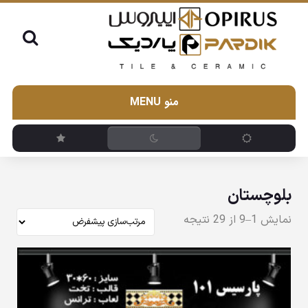
منو MENU
بلوچستان
نمایش 1–9 از 29 نتیجه