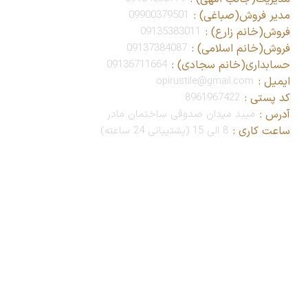
مدیر فروش(صباغی) :
09900379501
فروش(خانم زارع) :
09135383011
فروش(خانم اسلامی) :
09137384087
حسابداری(خانم سجادی) :
09136711664
ایمیل :
opirustile@gmail.com
کد پستی :
8961967422
آدرس :
میبد میدان صدوقی ساختمان مادر
ساعت کاری :
8 الی 15 (پشتیبانی 24 ساعته)